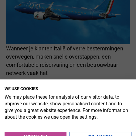
Wanneer je klanten Italië of verre bestemmingen
overwegen, maken snelle overstappen, een
comfortabele reiservaring en een betrouwbaar
netwerk vaak het
WE USE COOKIES
LEES MEER
We may place these for analysis of our visitor data, to
improve our website, show personalised content and to
give you a great website experience. For more information
NIEUWE INSPIRATIE UIT
about the cookies we use open the settings.
DUITSLAND DIE JE METEEN KAN