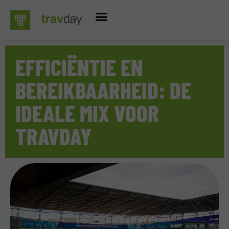
EFFICIËNTIE EN
BEREIKBAARHEID: DE
IDEALE MIX VOOR
TRAVDAY