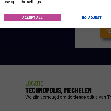
use open the settings.
during 
ACCEPT ALL
NO, ADJUST
RE
LOCATIE
TECHNOPOLIS, MECHELEN
We zijn verheugd om de
tiende
editie van T