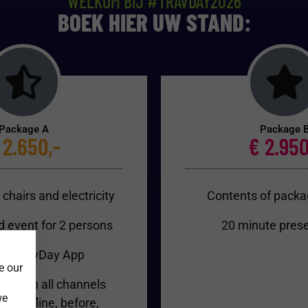
WELKOM BIJ #TRAVDAY2026
BOEK HIER UW STAND:
Package A
Package 
 2.650,-
€ 2.950
chairs and electricity
Contents of packag
d event for 2 persons
20 minute prese
ion TravDay App
e our
rage in all channels
we
e & offline, before,