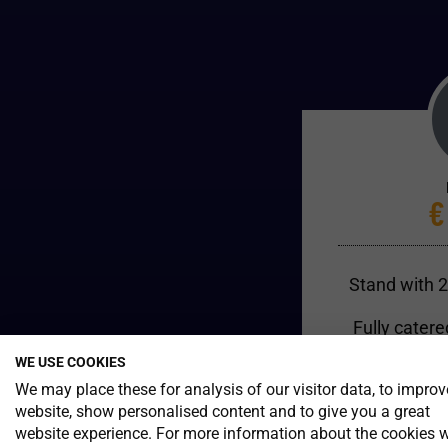
€
Stand with 2 
Fully catere
WE USE COOKIES
Inclus
We may place these for analysis of our visitor data, to improv
website, show personalised content and to give you a great
Major cove
website experience. For more information about the cookies 
both onlin