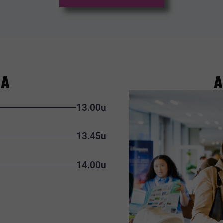
MA
A
13.00u
13.45u
14.00u