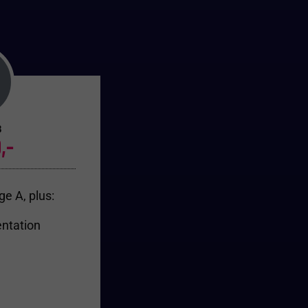
B
,-
e A, plus:
ntation