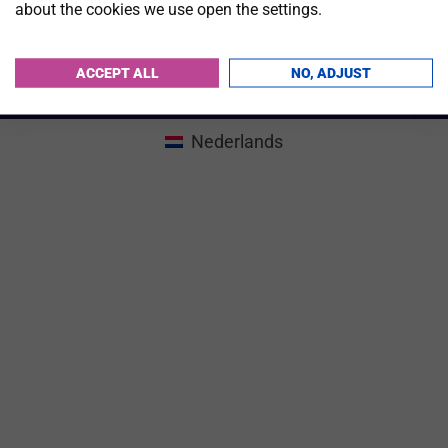
about the cookies we use open the settings.
Locatie
Gallery
Exposanten
Nederlands
ACCEPT ALL
NO, ADJUST
© 2024 TravDay |
Cookieverklaring
Nederlands