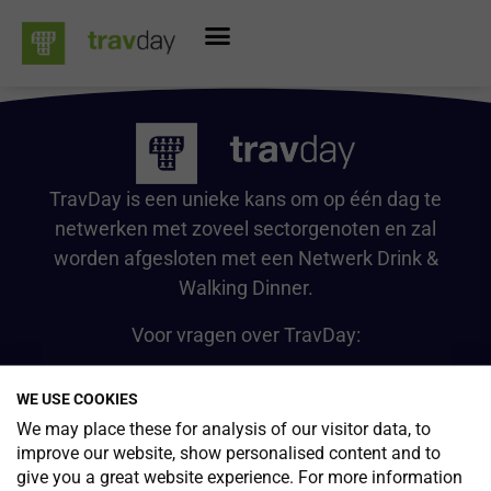
TravDay is een unieke kans om op één dag te
netwerken met zoveel sectorgenoten en zal
worden afgesloten met een Netwerk Drink &
Walking Dinner.
Voor vragen over TravDay:
sales@travmedia.be
+32 475 75 43 05
WE USE COOKIES
We may place these for analysis of our visitor data, to
improve our website, show personalised content and to
#TRAVDAY2026
Programma
Voor Exposanten
give you a great website experience. For more information